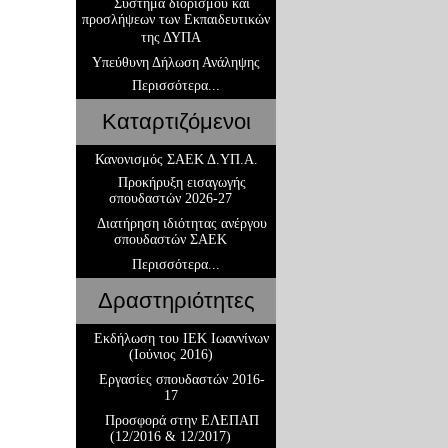
Σύστημα διορισμού και
προσλήψεων των Εκπαιδευτικών
της ΔΥΠΑ
Υπεύθυνη Δήλωση Ανάληψης
Περισσότερα...
Καταρτιζόμενοι
Κανονισμός ΣΑΕΚ Δ.ΥΠ.Α.
Προκήρυξη εισαγωγής
σπουδαστών 2026-27
Διατήρηση ιδιότητας ανέργου
σπουδαστών ΣΑΕΚ
Περισσότερα...
Δραστηριότητες
Εκδήλωση του ΙΕΚ Ιωαννίνων
(Ιούνιος 2016)
Εργασίες σπουδαστών 2016-
17
Προσφορά στην ΕΛΕΠΑΠ
(12/2016 & 12/2017)