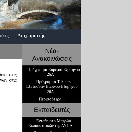
σεις
Διαχειριστής
Νέα-
Ανακοινώσεις
Πρόγραμμα Εαρινού Εξαμήνου
ηκε στις
26Α
νίνων
στις
Πρόγραμμα Τελικών
Εξετάσεων Εαρινού Εξαμήνου
26Α
Περισσότερα...
Εκπαιδευτές
Ένταξη στο Μητρώο
Εκπαιδευτικών της ΔΥΠΑ