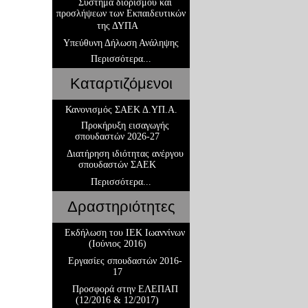
Σύστημα διορισμού και
προσλήψεων των Εκπαιδευτικών
της ΔΥΠΑ
Υπεύθυνη Δήλωση Ανάληψης
Περισσότερα...
Καταρτιζόμενοι
Κανονισμός ΣΑΕΚ Δ.ΥΠ.Α.
Προκήρυξη εισαγωγής
σπουδαστών 2026-27
Διατήρηση ιδιότητας ανέργου
σπουδαστών ΣΑΕΚ
Περισσότερα...
Δραστηριότητες
Εκδήλωση του ΙΕΚ Ιωαννίνων
(Ιούνιος 2016)
Εργασίες σπουδαστών 2016-
17
Προσφορά στην ΕΛΕΠΑΠ
(12/2016 & 12/2017)