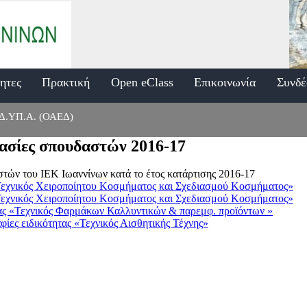
τητες
Πρακτική
Open eClass
Επικοινωνία
Συνδέ
 Δ.ΥΠ.Α. (ΟΑΕΔ)
ασίες σπουδαστών 2016-17
τών του ΙΕΚ Ιωαννίνων κατά το έτος κατάρτισης 2016-17
«Τεχνικός Χειροποίητου Κοσμήματος και Σχεδιασμού Κοσμήματος»
Τεχνικός Χειροποίητου Κοσμήματος και Σχεδιασμού Κοσμήματος»
ας «Τεχνικός Φαρμάκων Καλλυντικών & παρεμφ. προϊόντων »
ίες ειδικότητας «Τεχνικός Αισθητικής Τέχνης»