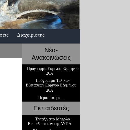
σεις
Διαχειριστής
Νέα-
Ανακοινώσεις
Πρόγραμμα Εαρινού Εξαμήνου
26Α
Πρόγραμμα Τελικών
Εξετάσεων Εαρινού Εξαμήνου
26Α
Περισσότερα...
Εκπαιδευτές
Ένταξη στο Μητρώο
Εκπαιδευτικών της ΔΥΠΑ